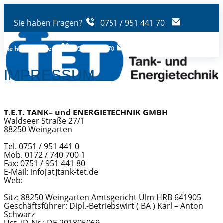
Sie haben Fragen?
0751 / 951 441 70
Sie haben Fragen?
0751/95144170
info@tank-tet.de
IMPRESSUM
T.E.T. TANK– und ENERGIETECHNIK GMBH
Waldseer Straße 27/1
88250 Weingarten
Tel. 0751 / 951 441 0
Mob. ​0172 / 740 700 1
Fax: 0751 / 951 441 80
E-Mail: info[at]tank-tet.de
Web:
Sitz: 88250 Weingarten Amtsgericht Ulm HRB 641905
Geschäftsführer: Dipl.-Betriebswirt ( BA ) Karl – Anton
Schwarz
Ust. ID-Nr.: DE 201805069