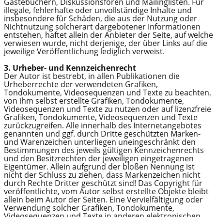
Gästebüchern, Diskussionsforen und Mailinglisten. Für
illegale, fehlerhafte oder unvollständige Inhalte und
insbesondere für Schäden, die aus der Nutzung oder
Nichtnutzung solcherart dargebotener Informationen
entstehen, haftet allein der Anbieter der Seite, auf welche
verwiesen wurde, nicht derjenige, der über Links auf die
jeweilige Veröffentlichung lediglich verweist.
3. Urheber- und Kennzeichenrecht
Der Autor ist bestrebt, in allen Publikationen die
Urheberrechte der verwendeten Grafiken,
Tondokumente, Videosequenzen und Texte zu beachten,
von ihm selbst erstellte Grafiken, Tondokumente,
Videosequenzen und Texte zu nutzen oder auf lizenzfreie
Grafiken, Tondokumente, Videosequenzen und Texte
zurückzugreifen. Alle innerhalb des Internetangebotes
genannten und ggf. durch Dritte geschützten Marken-
und Warenzeichen unterliegen uneingeschränkt den
Bestimmungen des jeweils gültigen Kennzeichenrechts
und den Besitzrechten der jeweiligen eingetragenen
Eigentümer. Allein aufgrund der bloßen Nennung ist
nicht der Schluss zu ziehen, dass Markenzeichen nicht
durch Rechte Dritter geschützt sind! Das Copyright für
veröffentlichte, vom Autor selbst erstellte Objekte bleibt
allein beim Autor der Seiten. Eine Vervielfältigung oder
Verwendung solcher Grafiken, Tondokumente,
Videosequenzen und Texte in anderen elektronischen