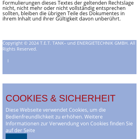
Formulierungen dieses Textes der geltenden Rechtslage
nicht, nicht mehr oder nicht vollständig entsprechen
sollten, bleiben die übrigen Teile des Dokumentes in
ihrem Inhalt und ihrer Gültigkeit davon unberührt.
Copyright © 2024 T.E.T. TANK– und ENERGIETECHNIK GMBH. All
Rights Reserved.
Ι
COOKIES & SICHERHEIT
Diese Webseite verwendet Cookies, um die
Bedienfreundlichkeit zu erhöhen. Weitere
Informationen zur Verwendung von Cookies finden Sie
auf der Seite