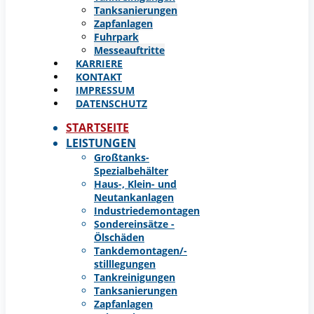
Tanksanierungen
Zapfanlagen
Fuhrpark
Messeauftritte
KARRIERE
KONTAKT
IMPRESSUM
DATENSCHUTZ
STARTSEITE
LEISTUNGEN
Großtanks-
Spezialbehälter
Haus-, Klein- und
Neutankanlagen
Industriedemontagen
Sondereinsätze -
Ölschäden
Tankdemontagen/-
stilllegungen
Tankreinigungen
Tanksanierungen
Zapfanlagen