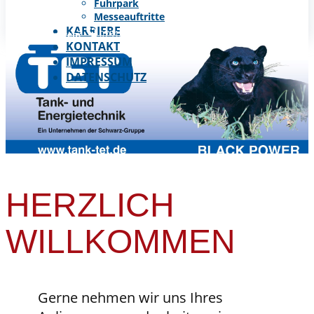
Fuhrpark
Messeauftritte
KARRIERE
Sie haben Fragen?
0751/95144170
info@tank-tet.de
KONTAKT
IMPRESSUM
DATENSCHUTZ
HERZLICH
WILLKOMMEN
Gerne nehmen wir uns Ihres